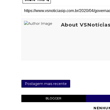
About VSNotícia
Postagem mais recente
BLOGGER
NENHU