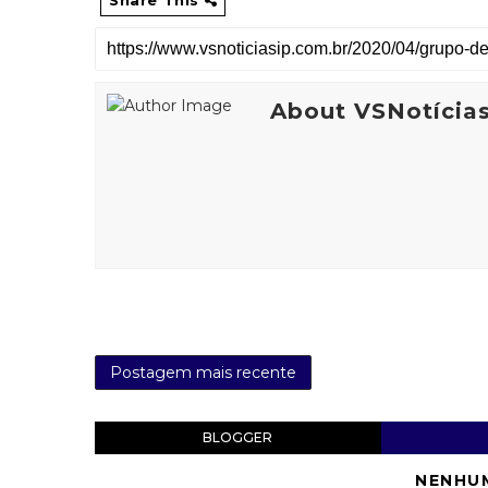
About VSNotícia
Postagem mais recente
BLOGGER
NENHU