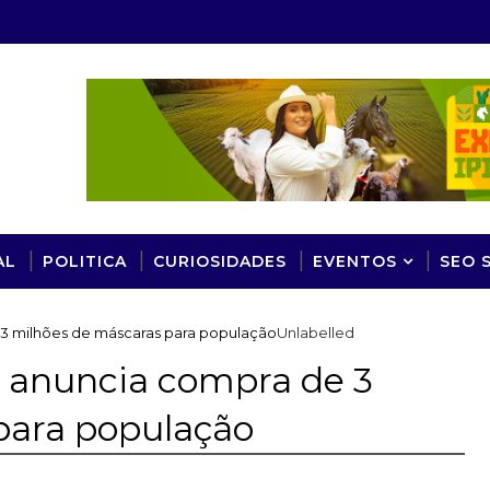
AL
POLITICA
CURIOSIDADES
EVENTOS
SEO 
 3 milhões de máscaras para população
Unlabelled
r anuncia compra de 3
para população