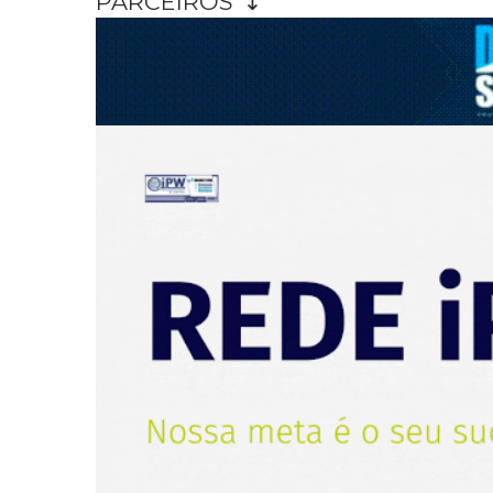
PARCEIROS ↴