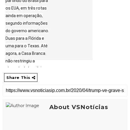
partindo do Brasil para
os EUA, em três rotas
ainda em operação,
segundo informações
do governo americano.
Duas para a Flórida e
uma para o Texas. Até
agora, a Casa Branca
não restringiu a
chegada de brasileiros,
mas recomendaram
Share This
que viagens não
essenciais ao País
sejam evitadas e os
About VSNotícias
que voltarem do Brasil
fiquem em casa por 14
dias.