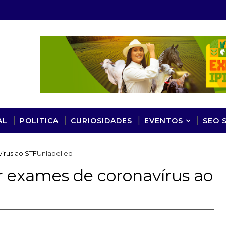
AL
POLITICA
CURIOSIDADES
EVENTOS
SEO 
írus ao STF
Unlabelled
r exames de coronavírus ao