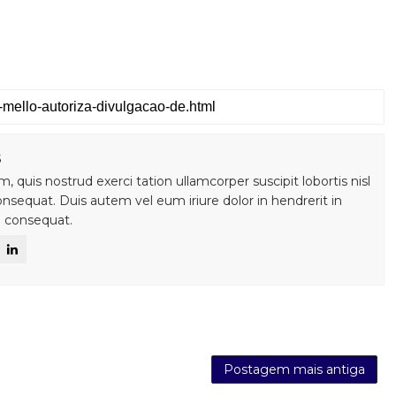
s
 quis nostrud exerci tation ullamcorper suscipit lobortis nisl
sequat. Duis autem vel eum iriure dolor in hendrerit in
e consequat.
Postagem mais antiga