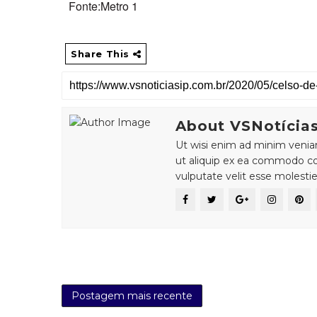
Fonte:Metro 1
Share This
About VSNotícia
Ut wisi enim ad minim veniam,
ut aliquip ex ea commodo con
vulputate velit esse molesti
Postagem mais recente