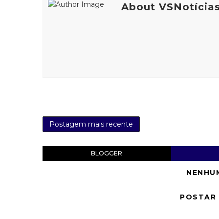
About VSNotícia
Postagem mais recente
BLOGGER
NENHU
POSTAR