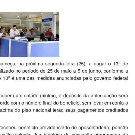
começa, na próxima segunda-feira (25), a pagar o 13º de
alizado no período de 25 de maio a 5 de junho, conforme a
o 13º é uma das medidas anunciadas pelo governo federal
cebem um salário mínimo, o depósito da antecipação será
acordo com o número final do benefício, sem levar em conta o
 acima do piso nacional terão seus pagamentos creditados
, recebeu benefício previdenciário de aposentadoria, pensão
 auxílio-reclusão. Na hipótese de cessação programada do