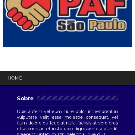
HOME
Sobre
Duis autem vel eum iriure dolor in hendrerit in
vulputate velit esse molestie consequat, vel
illum dolore eu feugiat nulla facilisis at vero eros
et accumsan et iusto odio dignissim qui blandit
praesent luptatum zzril delenit augue duis.