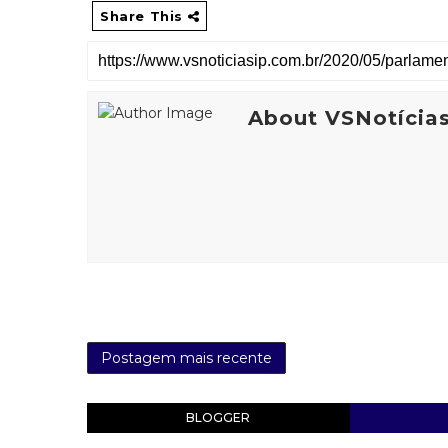
Share This
About VSNotícia
Postagem mais recente
BLOGGER