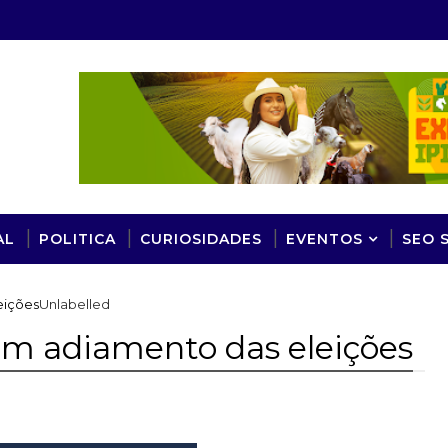
AL
POLITICA
CURIOSIDADES
EVENTOS
SEO 
eições
Unlabelled
m adiamento das eleições