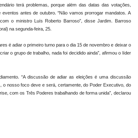
lendário terá problemas, porque além das datas das votações,
 e eventos antes de outubro. “Não vamos prorrogar mandatos. A
r com o ministro Luís Roberto Barroso”, disse Jardim. Barroso
ral) na segunda-feira, 25.
res é adiar o primeiro turno para o dia 15 de novembro e deixar o
ar o grupo de trabalho, nada foi decidido ainda”, afirmou o líder
diamento. “A discussão de adiar as eleições é uma discussão
o nosso foco deve e será, certamente, do Poder Executivo, do
rise, com os Três Poderes trabalhando de forma unida”, declarou