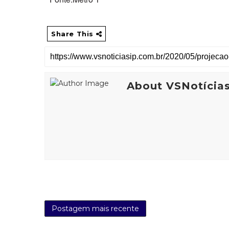
Share This
About VSNotícia
Postagem mais recente