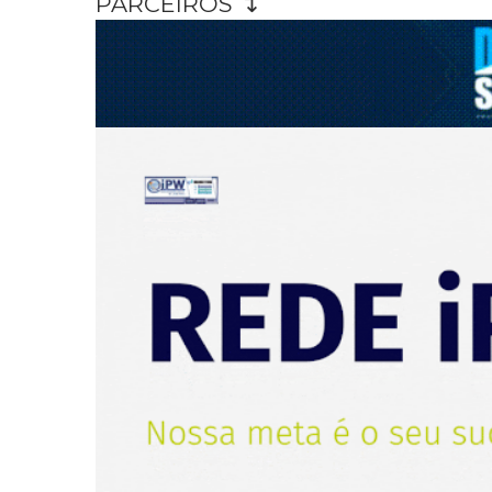
PARCEIROS ↴