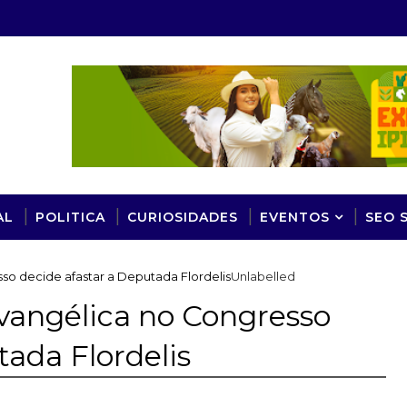
AL
POLITICA
CURIOSIDADES
EVENTOS
SEO 
so decide afastar a Deputada Flordelis
Unlabelled
vangélica no Congresso
tada Flordelis