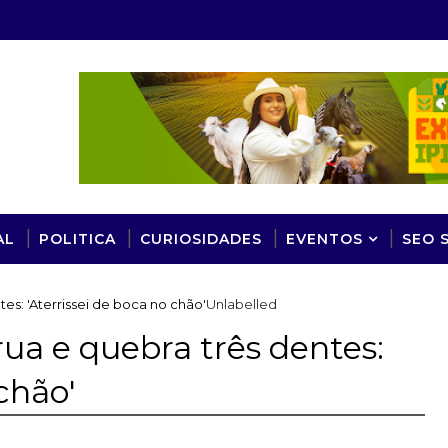
AL
POLITICA
CURIOSIDADES
EVENTOS
SEO 
es: 'Aterrissei de boca no chão'
Unlabelled
rua e quebra três dentes:
chão'