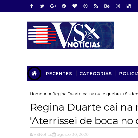
RECENTES
CATEGORIAS
POLICI
Home
Regina Duarte cai na rua e quebra três dent
Regina Duarte cai na 
'Aterrissei de boca no 
VSNotícias
agosto 30, 2020