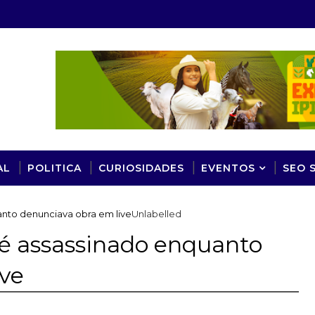
AL
POLITICA
CURIOSIDADES
EVENTOS
SEO 
nto denunciava obra em live
Unlabelled
 é assassinado enquanto
ive