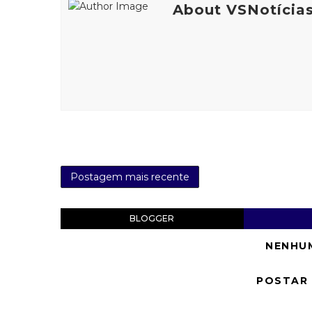
About VSNotícia
Postagem mais recente
BLOGGER
NENHU
POSTAR