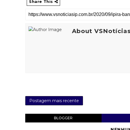
Share This
About VSNotícia
Postagem mais recente
BLOGGER
NENHU