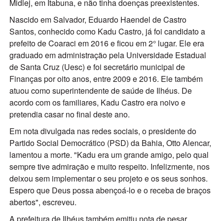
Midlej, em Itabuna, e não tinha doenças preexistentes.
Nascido em Salvador, Eduardo Haendel de Castro
Santos, conhecido como Kadu Castro, já foi candidato a
prefeito de Coaraci em 2016 e ficou em 2° lugar. Ele era
graduado em administração pela Universidade Estadual
de Santa Cruz (Uesc) e foi secretário municipal de
Finanças por oito anos, entre 2009 e 2016. Ele também
atuou como superintendente de saúde de Ilhéus. De
acordo com os familiares, Kadu Castro era noivo e
pretendia casar no final deste ano.
Em nota divulgada nas redes sociais, o presidente do
Partido Social Democrático (PSD) da Bahia, Otto Alencar,
lamentou a morte. "Kadu era um grande amigo, pelo qual
sempre tive admiração e muito respeito. Infelizmente, nos
deixou sem implementar o seu projeto e os seus sonhos.
Espero que Deus possa abençoá-lo e o receba de braços
abertos", escreveu.
A prefeitura de Ilhéus também emitiu nota de pesar.