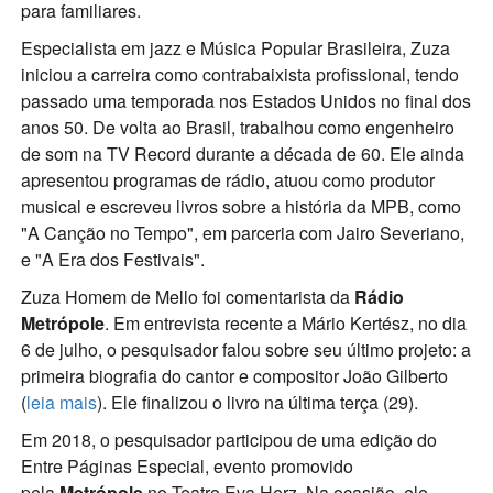
para familiares.
Especialista em jazz e Música Popular Brasileira, Zuza
iniciou a carreira como contrabaixista profissional, tendo
passado uma temporada nos Estados Unidos no final dos
anos 50. De volta ao Brasil, trabalhou como engenheiro
de som na TV Record durante a década de 60. Ele ainda
apresentou programas de rádio, atuou como produtor
musical e escreveu livros sobre a história da MPB, como
"A Canção no Tempo", em parceria com Jairo Severiano,
e "A Era dos Festivais".
Zuza Homem de Mello foi comentarista da
Rádio
Metrópole
. Em entrevista recente a Mário Kertész, no dia
6 de julho, o pesquisador falou sobre seu último projeto: a
primeira biografia do cantor e compositor João Gilberto
(
leia mais
). Ele finalizou o livro na última terça (29).
Em 2018, o pesquisador participou de uma edição do
Entre Páginas Especial, evento promovido
pela
Metrópole
no Teatro Eva Herz. Na ocasião, ele