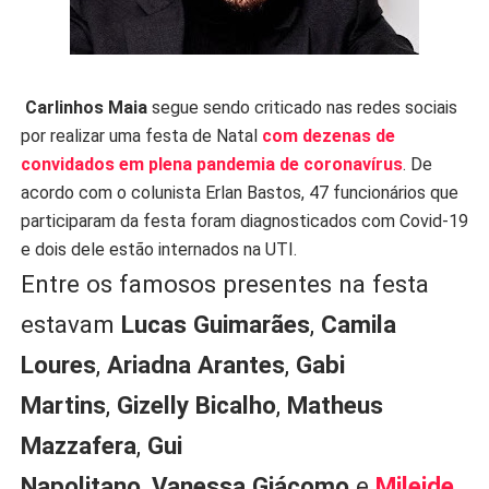
Carlinhos Maia
segue sendo criticado nas redes sociais
por realizar uma festa de Natal
com dezenas de
convidados em plena pandemia de coronavírus
. De
acordo com o colunista Erlan Bastos, 47 funcionários que
participaram da festa foram diagnosticados com Covid-19
e dois dele estão internados na UTI.
Entre os famosos presentes na festa
estavam
Lucas Guimarães
,
Camila
Loures
,
Ariadna
Arantes
,
Gabi
Martins
,
Gizelly Bicalho
,
Matheus
Mazzafera
,
Gui
Napolitano
,
Vanessa
Giácomo
e
Mileide