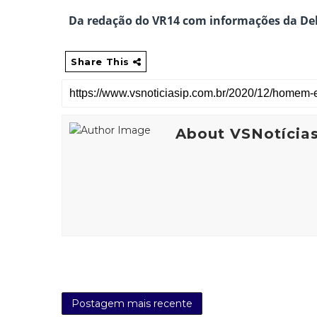
Da redação do VR14 com informações da Dele
Share This
About VSNotícia
Postagem mais recente