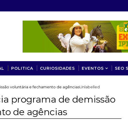
AL
POLITICA
CURIOSIDADES
EVENTOS
SEO 
ssão voluntária e fechamento de agências
Unlabelled
cia programa de demissão
nto de agências