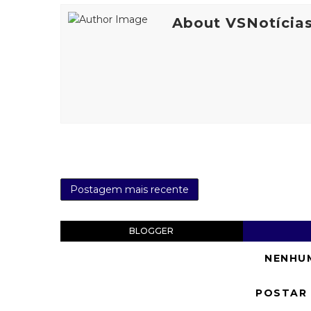
About VSNotícia
Postagem mais recente
BLOGGER
NENHU
POSTAR