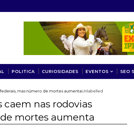
AL
POLITICA
CURIOSIDADES
EVENTOS
SEO 
s federais, mas número de mortes aumenta
Unlabelled
s caem nas rodovias
o de mortes aumenta