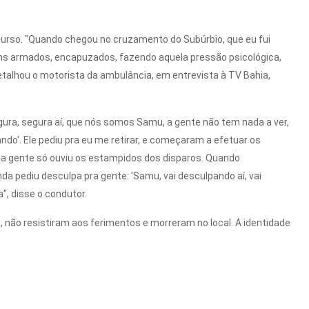
rcurso. "Quando chegou no cruzamento do Subúrbio, que eu fui
ens armados, encapuzados, fazendo aquela pressão psicológica,
detalhou o motorista da ambulância, em entrevista à TV Bahia,
egura, segura aí, que nós somos Samu, a gente não tem nada a ver,
ndo'. Ele pediu pra eu me retirar, e começaram a efetuar os
a, a gente só ouviu os estampidos dos disparos. Quando
nda pediu desculpa pra gente: 'Samu, vai desculpando aí, vai
", disse o condutor.
não resistiram aos ferimentos e morreram no local. A identidade