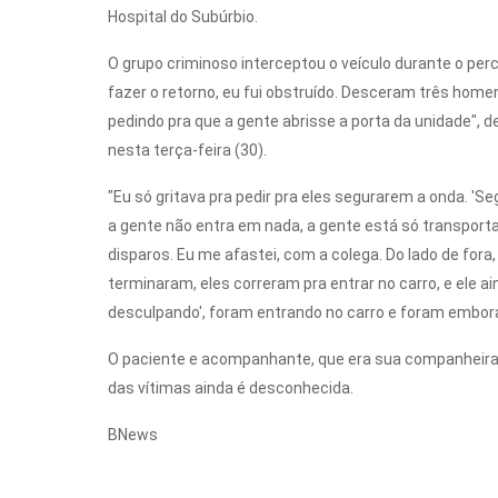
Hospital do Subúrbio.
O grupo criminoso interceptou o veículo durante o pe
fazer o retorno, eu fui obstruído. Desceram três hom
pedindo pra que a gente abrisse a porta da unidade", 
nesta terça-feira (30).
"Eu só gritava pra pedir pra eles segurarem a onda. 'S
a gente não entra em nada, a gente está só transporta
disparos. Eu me afastei, com a colega. Do lado de for
terminaram, eles correram pra entrar no carro, e ele ai
desculpando', foram entrando no carro e foram embora
O paciente e acompanhante, que era sua companheira, 
das vítimas ainda é desconhecida.
BNews