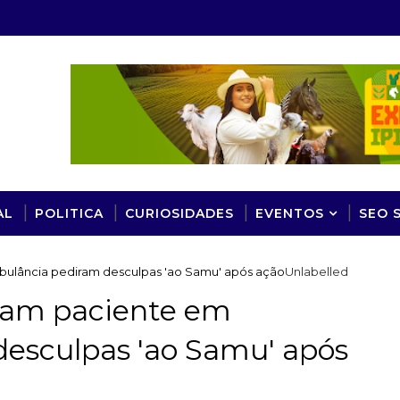
AL
POLITICA
CURIOSIDADES
EVENTOS
SEO 
lância pediram desculpas 'ao Samu' após ação
Unlabelled
ram paciente em
esculpas 'ao Samu' após