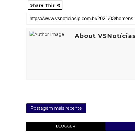
Share This
About VSNotícia
Postagem mais recente
BLOGGER