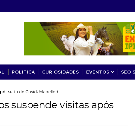
AL
POLITICA
CURIOSIDADES
EVENTOS
SEO 
após surto de Covid
Unlabelled
os suspende visitas após