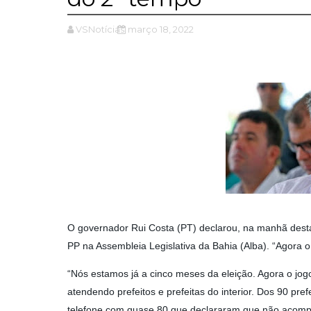
VSNotícias
março 18, 2022
O governador Rui Costa (PT) declarou, na manhã dest
PP na Assembleia Legislativa da Bahia (Alba). “Agora o jo
“Nós estamos já a cinco meses da eleição. Agora o jogo 
atendendo prefeitos e prefeitas do interior. Dos 90 pref
telefone com quase 80 que declararam que não acomp