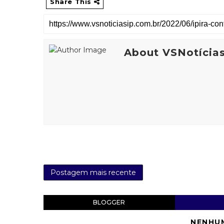
Share This
About VSNotícia
Postagem mais recente
BLOGGER
NENHU