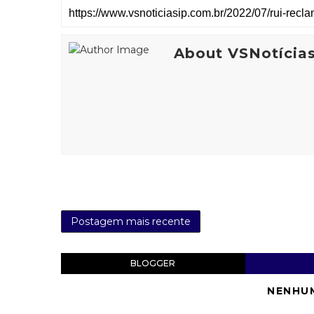
About VSNotícia
Postagem mais recente
BLOGGER
NENHU