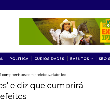
AL
POLITICA
CURIOSIDADES
EVENTOS
SEO 
irá compromissos com prefeitos
Unlabelled
es’ e diz que cumprirá
efeitos