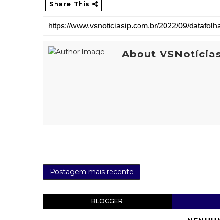
Share This
About VSNotícia
Postagem mais recente
BLOGGER