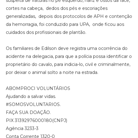
suspeita de fraturas no pé esquerdo, nariz e ossos da face,
cortes na cabeça, dedos dos pés e escoriações
generalizadas, depois dos protocolos de APH e contenção
da hemorragia, foi conduzido para UPA, onde ficou aos
cuidados dos profissionais de plantão.
Os familiares de Edilson deve registra uma ocorrência do
acidente na delegacia, para que a polícia possa identificar o
proprietário do cavalo, para indicia-lo, civil e criminalmente,
por deixar o animal solto a noite na estrada.
ABOMPROCI VOLUNTÁRIOS
Ajudando a salvar vidas.
#SOMOSVOLUNTARIOS.
FAÇA SUA DOAÇÃO.
PIX 31392976000180(CNPJ)
Agência 3233-3
Conta Corrente 1320-0