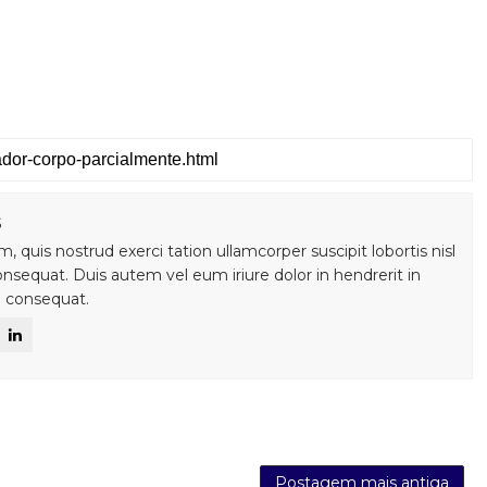
s
 quis nostrud exerci tation ullamcorper suscipit lobortis nisl
sequat. Duis autem vel eum iriure dolor in hendrerit in
e consequat.
Postagem mais antiga