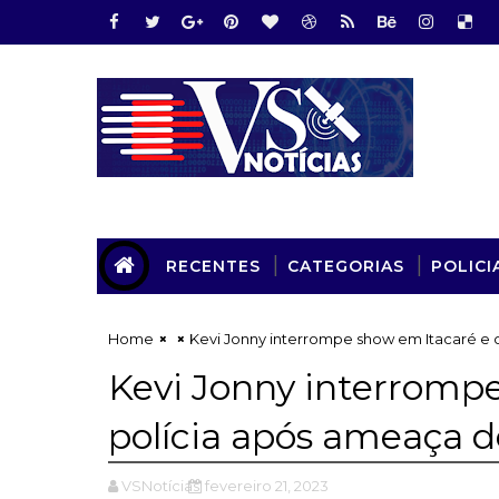
RECENTES
CATEGORIAS
POLICI
Home
Kevi Jonny interrompe show em Itacaré e
Kevi Jonny interromp
polícia após ameaça 
VSNotícias
fevereiro 21, 2023