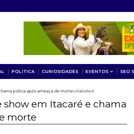
AL
POLITICA
CURIOSIDADES
EVENTOS
SEO 
 chama polícia após ameaça de morte
Unlabelled
e show em Itacaré e chama
de morte