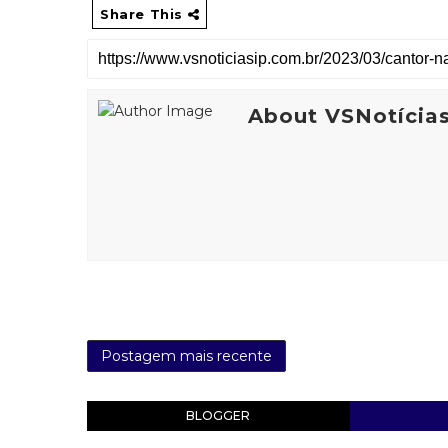
Share This
About VSNotícia
Postagem mais recente
BLOGGER