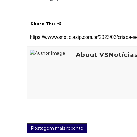
Share This
About VSNotícia
Postagem mais recente