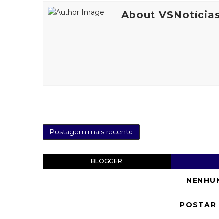
About VSNotícia
Postagem mais recente
BLOGGER
NENHU
POSTAR