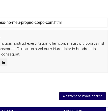
s
 quis nostrud exerci tation ullamcorper suscipit lobortis nisl
sequat. Duis autem vel eum iriure dolor in hendrerit in
e consequat.
Postagem mais antiga
DISQUS
FACEBOOK