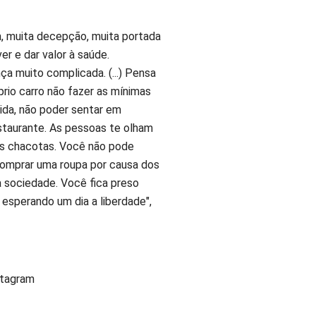
a, muita decepção, muita portada
er e dar valor à saúde.
a muito complicada. (...) Pensa
óprio carro não fazer as mínimas
ida, não poder sentar em
staurante. As pessoas te olham
 as chacotas. Você não pode
 comprar uma roupa por causa dos
 sociedade. Você fica preso
, esperando um dia a liberdade",
stagram