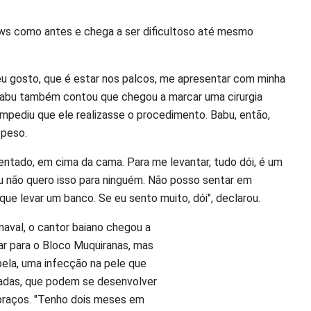
ows como antes e chega a ser dificultoso até mesmo
eu gosto, que é estar nos palcos, me apresentar com minha
o Babu também contou que chegou a marcar uma cirurgia
impediu que ele realizasse o procedimento. Babu, então,
 peso.
ntado, em cima da cama. Para me levantar, tudo dói, é um
u não quero isso para ninguém. Não posso sentar em
que levar um banco. Se eu sento muito, dói", declarou.
aval, o cantor baiano chegou a
ar para o Bloco Muquiranas, mas
ipela, uma infecção na pele que
madas, que podem se desenvolver
 braços. "Tenho dois meses em