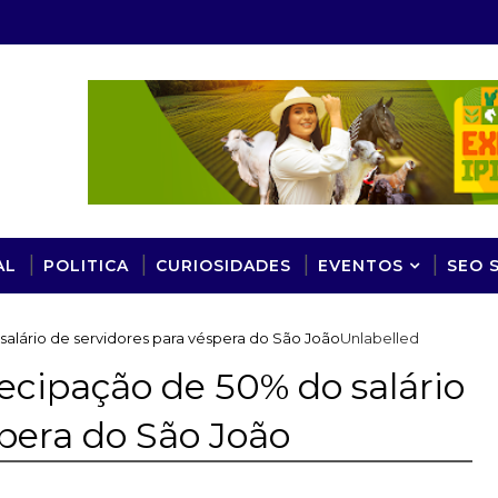
AL
POLITICA
CURIOSIDADES
EVENTOS
SEO 
alário de servidores para véspera do São João
Unlabelled
ecipação de 50% do salário
spera do São João