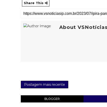
Share This
About VSNotícia
Postagem mais recente
BLOGGER