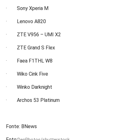
· Sony Xperia M
· Lenovo A820
· ZTE V956 – UMI X2
· ZTE Grand S Flex
· Faea F1THL W8
· Wiko Cink Five
· Winko Darknight
· Archos 53 Platinum
Fonte: BNews
Foto:
DenPhotos/shutterstock