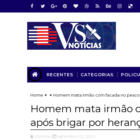
RECENTES
CATEGORIAS
POLICI
Home
Homem mata irmão com facada no pescoç
Homem mata irmão c
após brigar por hera
VSNotícias
setembro 02, 2023