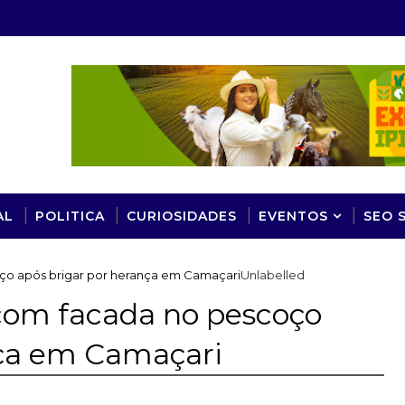
AL
POLITICA
CURIOSIDADES
EVENTOS
SEO 
o após brigar por herança em Camaçari
Unlabelled
om facada no pescoço
nça em Camaçari