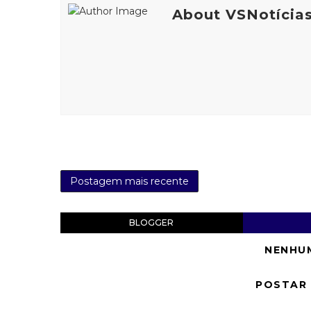
About VSNotícia
Postagem mais recente
BLOGGER
NENHU
POSTAR