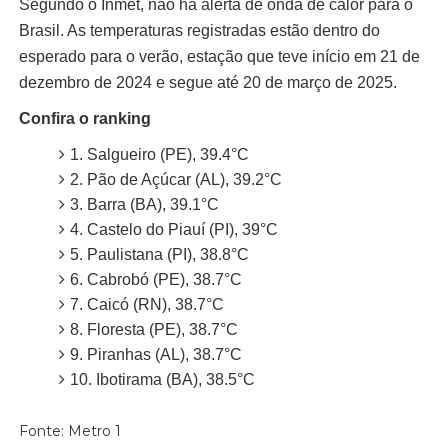
Segundo o Inmet, não há alerta de onda de calor para o
Brasil. As temperaturas registradas estão dentro do
esperado para o verão, estação que teve início em 21 de
dezembro de 2024 e segue até 20 de março de 2025.
Confira o ranking
1. Salgueiro (PE), 39.4°C
2. ⁠Pão de Açúcar (AL), 39.2°C
3. ⁠Barra (BA), 39.1°C
4. ⁠Castelo do Piauí (PI), 39°C
5. ⁠Paulistana (PI), 38.8°C
6. ⁠Cabrobó (PE), 38.7°C
7. ⁠Caicó (RN), 38.7°C
8. ⁠Floresta (PE), 38.7°C
9. ⁠Piranhas (AL), 38.7°C
10. ⁠Ibotirama (BA), 38.5°C
Fonte: Metro 1