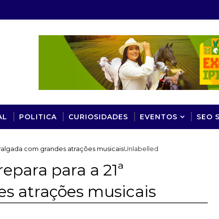
AL
POLITICA
CURIOSIDADES
EVENTOS
SEO 
avalgada com grandes atrações musicais
Unlabelled
epara para a 21ª
s atrações musicais