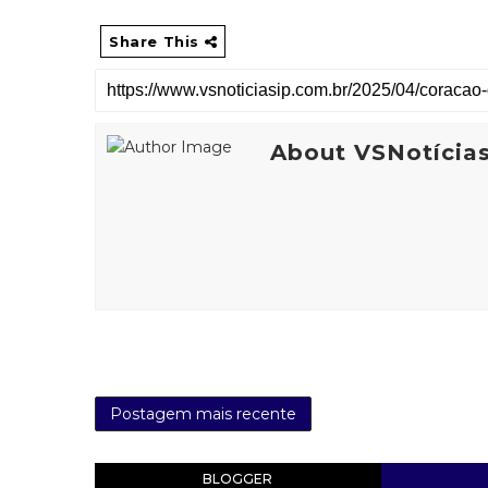
Share This
About VSNotícia
Postagem mais recente
BLOGGER