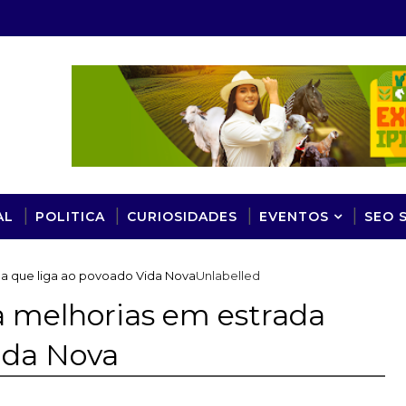
AL
POLITICA
CURIOSIDADES
EVENTOS
SEO 
rada que liga ao povoado Vida Nova
Unlabelled
iza melhorias em estrada
ida Nova