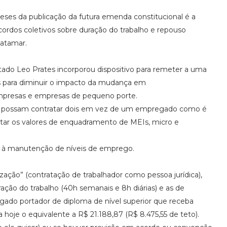
ses da publicação da futura emenda constitucional é a
cordos coletivos sobre duração do trabalho e repouso
atamar.
ado Leo Prates incorporou dispositivo para remeter a uma
ias para diminuir o impacto da mudança em
mpresas e empresas de pequeno porte.
EIs possam contratar dois em vez de um empregado como é
tar os valores de enquadramento de MEIs, micro e
s à manutenção de níveis de emprego.
zação” (contratação de trabalhador como pessoa jurídica),
ação do trabalho (40h semanais e 8h diárias) e as de
gado portador de diploma de nível superior que receba
a hoje o equivalente a R$ 21.188,87 (R$ 8.475,55 de teto).