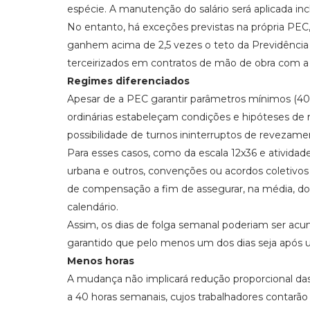
espécie. A manutenção do salário será aplicada inclu
No entanto, há exceções previstas na própria PEC
ganhem acima de 2,5 vezes o teto da Previdência (
terceirizados em contratos de mão de obra com a 
Regimes diferenciados
Apesar de a PEC garantir parâmetros mínimos (40 h
ordinárias estabeleçam condições e hipóteses de r
possibilidade de turnos ininterruptos de revezamen
Para esses casos, como da escala 12x36 e atividad
urbana e outros, convenções ou acordos coletivo
de compensação a fim de assegurar, na média, d
calendário.
Assim, os dias de folga semanal poderiam ser ac
garantido que pelo menos um dos dias seja após 
Menos horas
A mudança não implicará redução proporcional das 
a 40 horas semanais, cujos trabalhadores contar