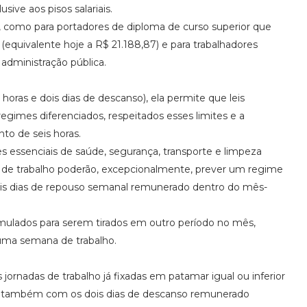
sive aos pisos salariais.
, como para portadores de diploma de curso superior que
equivalente hoje a R$ 21.188,87) e para trabalhadores
administração pública.
oras e dois dias de descanso), ela permite que leis
egimes diferenciados, respeitados esses limites e a
to de seis horas.
es essenciais de saúde, segurança, transporte e limpeza
s de trabalho poderão, excepcionalmente, prever um regime
ois dias de repouso semanal remunerado dentro do mês-
umulados para serem tirados em outro período no mês,
uma semana de trabalho.
jornadas de trabalho já fixadas em patamar igual ou inferior
ão também com os dois dias de descanso remunerado