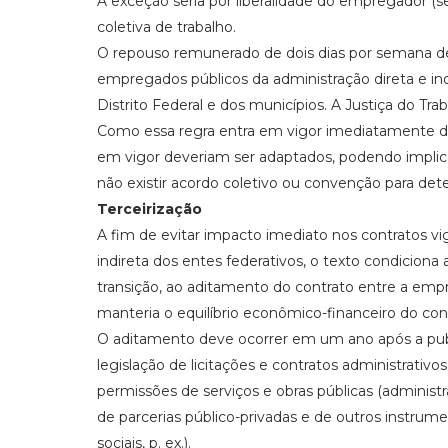
A exceção seria por liberalidade do empregador (
coletiva de trabalho.
O repouso remunerado de dois dias por semana de
empregados públicos da administração direta e ind
Distrito Federal e dos municípios. A Justiça do Trab
Como essa regra entra em vigor imediatamente de
em vigor deveriam ser adaptados, podendo implica
não existir acordo coletivo ou convenção para dete
Terceirização
A fim de evitar impacto imediato nos contratos vig
indireta dos entes federativos, o texto condicion
transição, ao aditamento do contrato entre a emp
manteria o equilíbrio econômico-financeiro do con
O aditamento deve ocorrer em um ano após a publ
legislação de licitações e contratos administrativo
permissões de serviços e obras públicas (administr
de parcerias público-privadas e de outros instrume
sociais, p. ex.).