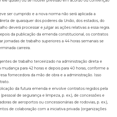
se ele quiser) ou se houver previsão em acordo ou convenção
ve ser cumprido e a nova norma não será aplicada a
ireta de quaisquer dos poderes da União, dos estados, do
alho deverá processar e julgar as ações relativas a essa regra.
pois da publicação da emenda constitucional, os contratos
r jornadas de trabalho superiores a 44 horas semanais se
rminada carreira.
entes de trabalho terceirizado na administração direta e
a a mudança para 42 horas e depois para 40 horas, conforme a
resa fornecedora da mão de obra e a administração. Isso
trato.
icação da futura emenda e envolve contratos regidos pela
s (pessoal de segurança e limpeza, p. ex.), de concessões e
adoras de aeroportos ou concessionárias de rodovias, p. ex.),
ntos de colaboração com a iniciativa privada (organizações