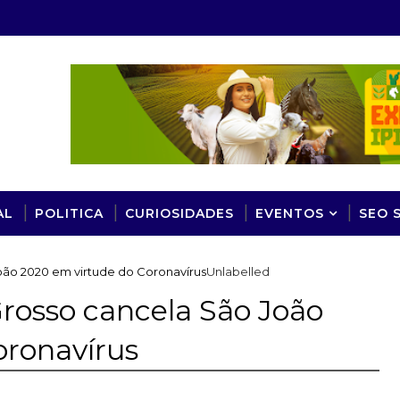
AL
POLITICA
CURIOSIDADES
EVENTOS
SEO 
oão 2020 em virtude do Coronavírus
Unlabelled
rosso cancela São João
oronavírus