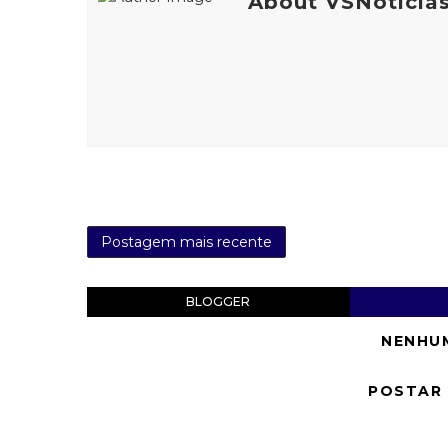
About VSNotícia
Postagem mais recente
BLOGGER
NENHU
POSTAR