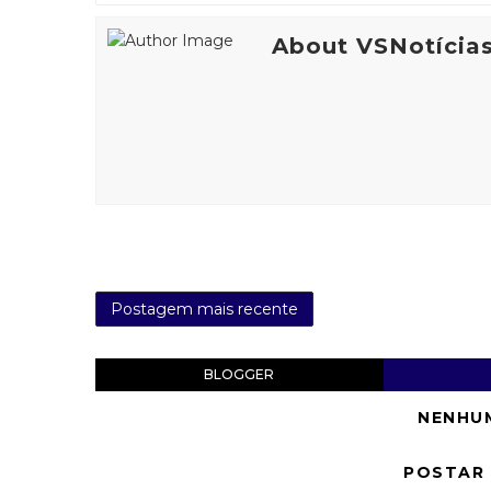
About VSNotícia
Postagem mais recente
BLOGGER
NENHU
POSTAR