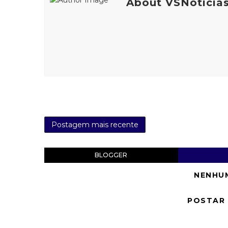
About VSNotícia
Postagem mais recente
BLOGGER
NENHU
POSTAR