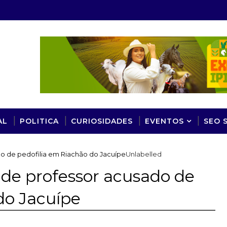
AL
POLITICA
CURIOSIDADES
EVENTOS
SEO 
do de pedofilia em Riachão do Jacuípe
Unlabelled
o de professor acusado de
do Jacuípe