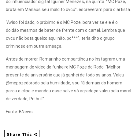
do influenciador digital Ilguiner Menezes, na quinta. “MC Poze,
brota em Manaus seu maldito cvcú”, escreveram para o artista.
“Aviso foi dado, o próximo é o MC Poze, bora ver se ele é o
doidão mesmos de bater de frente com o cartel. Lembra que
cvcu não bota queixo aqui não, po***”, teria dito o grupo
criminoso em outra ameaça.
Antes de morrer, Romarinho compartilhou no Instagram uma
mensagem de vídeo do funkeiro MC Poze do Rodo: “Melhor
presente de aniversário que já ganhei de todo os anos. Valeu
@mcpozedorodo pela humildade, sou fã demais do homem
parou o clipe e mandou esse salve só agradeço valeu pela moral
de verdade, Pit bull”.
Fonte: BNews
Share This