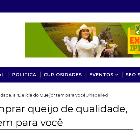
AL
POLITICA
CURIOSIDADES
EVENTOS
SEO 
idade, a "Delícia do Queijo" tem para você
Unlabelled
mprar queijo de qualidade,
tem para você