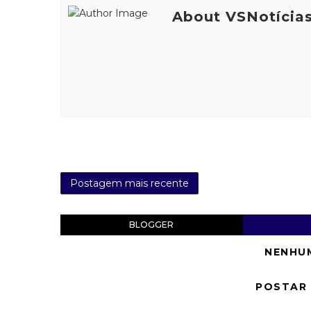
About VSNotícia
Postagem mais recente
BLOGGER
NENHU
POSTAR