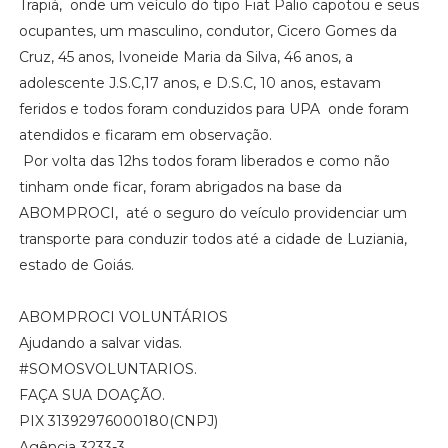
Trapiá, onde um veículo do tipo Fiat Palio capotou e seus
ocupantes, um masculino, condutor, Cicero Gomes da
Cruz, 45 anos, Ivoneide Maria da Silva, 46 anos, a
adolescente J.S.C,17 anos, e D.S.C, 10 anos, estavam
feridos e todos foram conduzidos para UPA onde foram
atendidos e ficaram em observação.
Por volta das 12hs todos foram liberados e como não
tinham onde ficar, foram abrigados na base da
ABOMPROCI, até o seguro do veículo providenciar um
transporte para conduzir todos até a cidade de Luziania,
estado de Goiás.
ABOMPROCI VOLUNTÁRIOS
Ajudando a salvar vidas.
#SOMOSVOLUNTARIOS.
FAÇA SUA DOAÇÃO.
PIX 31392976000180(CNPJ)
Agência 3233-3